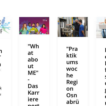
"Wh
"Pra
h
at
ktik
T
abo
ums
n
ut
woc
r
ME"
he
-
Regi
Das
on
k
Karr
Osn
e
iere
abrü
port