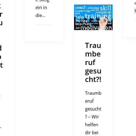
k
ein in
r
die…
u
Trau
d
mbe
o
ruf
t
gesu
cht?!
Traumb
c
eruf
gesucht
? – Wir
helfen
-
dir bei