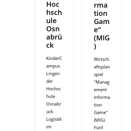
Hoc
rma
hsch
tion
ule
Gam
Osn
e“
abrü
(MIG
ck
)
KinderC
Wirtsch
ampus
aftsplan
Lingen
spiel
der
"Manag
Hochsc
ement
hule
Informa
Osnabr
tion
ück
Game"
Logistik
(MIG)
im
Fünf