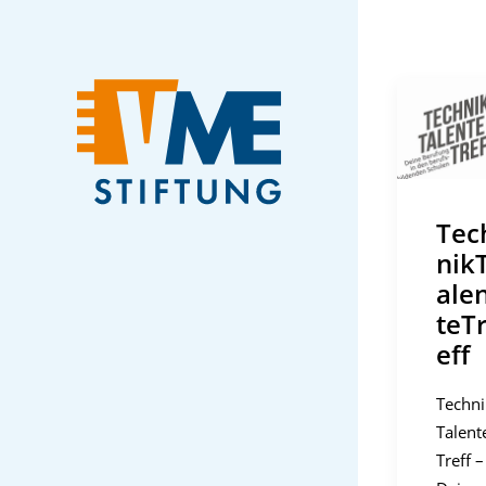
Tec
nik
ale
teT
eff
Techni
Talent
Treff –