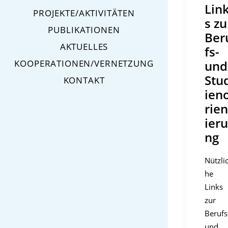
Lin
PROJEKTE/AKTIVITÄTEN
s zu
PUBLIKATIONEN
Ber
AKTUELLES
fs-
und
KOOPERATIONEN/VERNETZUNG
Stu
KONTAKT
ien
rien
ieru
ng
Nützli
he
Links
zur
Berufs
und