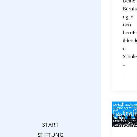
Deine
Beruf
ng in
den
berufs
ildend
n
Schul
…
START
STIFTUNG