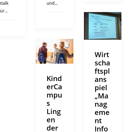
ntalk
und…
für…
Wirt
scha
ftspl
Kind
ans
erCa
piel
mpu
„Ma
s
nag
Ling
eme
en
nt
der
Info