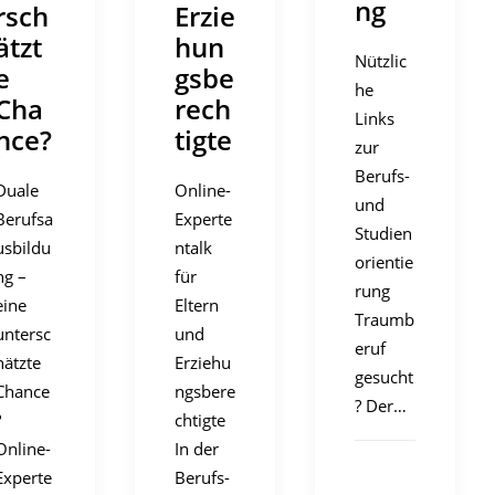
ng
rsch
Erzie
ätzt
hun
Nützlic
e
gsbe
he
Cha
rech
Links
nce?
tigte
zur
Berufs-
Duale
Online-
und
Berufsa
Experte
Studien
usbildu
ntalk
orientie
ng –
für
rung
eine
Eltern
Traumb
untersc
und
eruf
hätzte
Erziehu
gesucht
Chance
ngsbere
? Der…
?
chtigte
Online-
In der
Experte
Berufs-