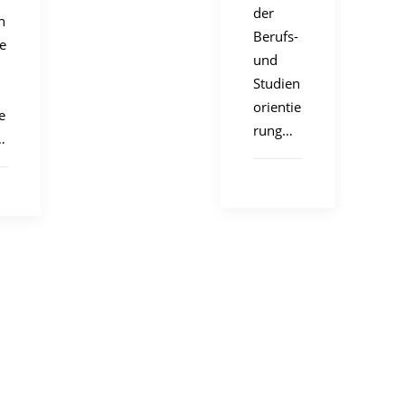
der
n
Berufs-
ie
und
Studien
orientie
e
rung…
…