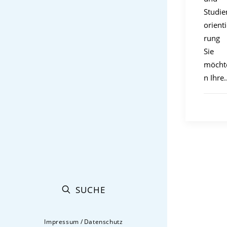
Studie
orient
rung
Sie
möcht
n Ihre
SUCHE
Impressum
/
Datenschutz