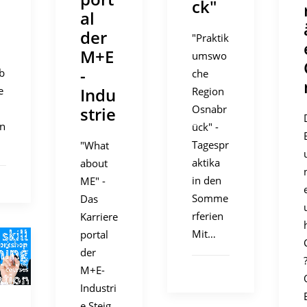
ck"
al
u
der
"Praktik
M+E
umswo
-
b
che
Indu
e
Region
Osnabr
strie
en
ück" -
Tagespr
"What
aktika
about
in den
ME" -
Somme
Das
rferien
Karriere
Mit…
portal
der
M+E-
Industri
e Steig