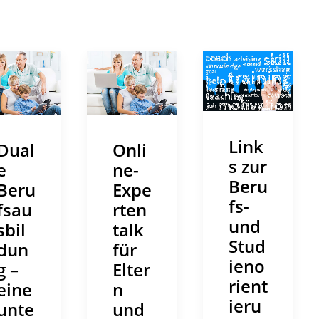
Link
Dual
Onli
s zur
e
ne-
Beru
Beru
Expe
fs-
fsau
rten
und
sbil
talk
Stud
dun
für
ieno
g –
Elter
rient
eine
n
ieru
unte
und