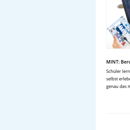
MINT: Beru
Schüler ler
selbst erle
genau das m